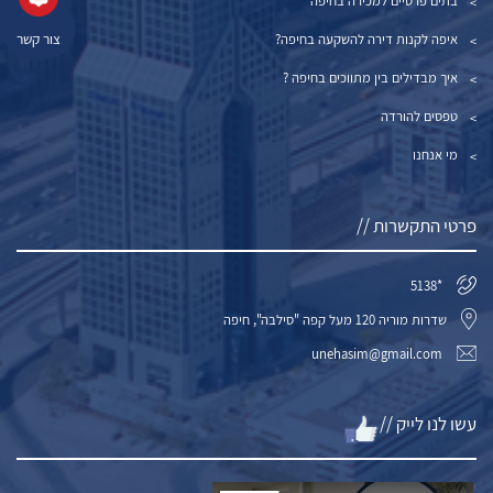
בתים פרטיים למכירה בחיפה
צור קשר
איפה לקנות דירה להשקעה בחיפה?
איך מבדילים בין מתווכים בחיפה ?
טפסים להורדה
מי אנחנו
פרטי התקשרות //
*5138
שדרות מוריה 120 מעל קפה "סילבה", חיפה
unehasim@gmail.com
עשו לנו לייק //