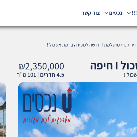
!!
נכסים
צור קשר
₪2,350,000
כול !
4.5 חדרים | 101 מ”ר