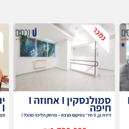
מת התשבי I
סמולנסקין I אחוזה I
חיפה
I חיפה
דירת גן, 5 חד' במיקום מנצח – מרחק הליכה מהכל !
מצא