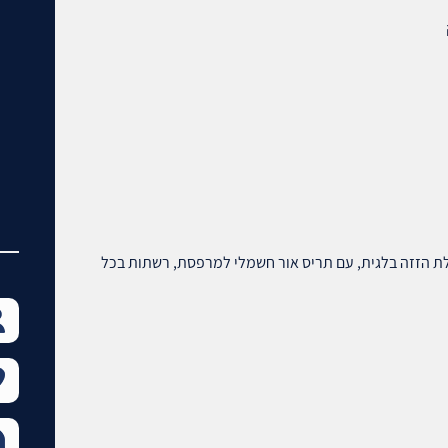
פאזי, צנרת SPעם חנוכיה, דלת הזזה בלגית, עם תריס אור חשמלי למרפסת, רשתות בכל