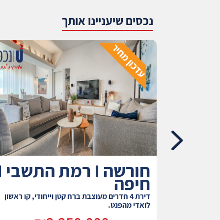
נכסים שיעניינו אותך
 I הדר עליון
חורשה I ר
חיפה
טריף !
דירת 4 חדרים מעוצבת ברח קטן וייחודי, קו ראשון
לואדי מהפנט.