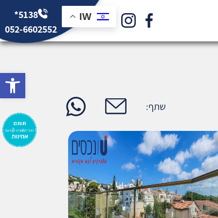
*5138
IW
052-6602552
bar
שתף:
כל התמונות