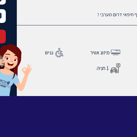
מיזוג אוויר
נגיש
1 חניה