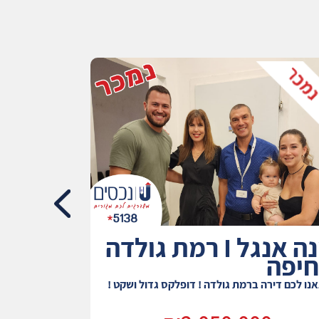
יונה אנגל I רמת גולדה
טירת ה
נו לכם דירה ברמת גולדה ! דופלקס גדול ושקט !
פנטהאוז ייחודי