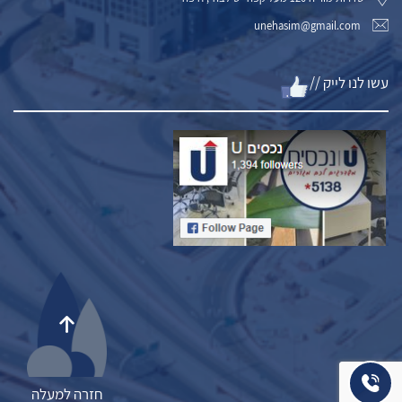
unehasim@gmail.com
עשו לנו לייק //
חזרה למעלה