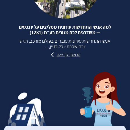
למה אנשי התחדשות עירונית ממליצים על יו נכסים
— משדרגים לכם מגורים בע״מ (1281)
אנשי התחדשות עירונית עובדים בעולם מורכב, רגיש
ורב‑שכבתי: כל בניין,...
המשך קריאה