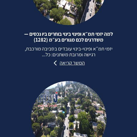
למה יזמי תמ״א ופינוי בינוי בוחרים ביו נכסים —
משדרגים לכם מגורים בע״מ (1282)
יזמי תמ״א ופינוי‑בינוי עובדים בסביבה מורכבת,
רגישה ומרובת משתנים: כל...
המשך קריאה