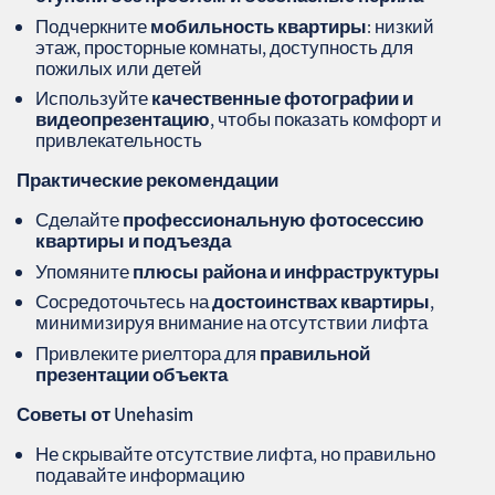
Подчеркните
мобильность квартиры
: низкий
этаж, просторные комнаты, доступность для
пожилых или детей
Используйте
качественные фотографии и
видеопрезентацию
, чтобы показать комфорт и
привлекательность
Практические рекомендации
Сделайте
профессиональную фотосессию
квартиры и подъезда
Упомяните
плюсы района и инфраструктуры
Сосредоточьтесь на
достоинствах квартиры
,
минимизируя внимание на отсутствии лифта
Привлеките риелтора для
правильной
презентации объекта
Советы от Unehasim
Не скрывайте отсутствие лифта, но правильно
подавайте информацию