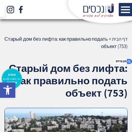
דף הבית
>
Старый дом без лифта: как правильно подать
объект (753)
Старый дом без лифта:
как правильно подать
bar
1. Старый дом без лифта: как правильно
объект (753)
подать объект (753)
2. אודות U נכסים
3. שאלתם ? ענינו !