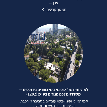
ערך...
המשך קריאה
למה יזמי תמ״א ופינוי בינוי בוחרים ביו נכסים —
משדרגים לכם מגורים בע״מ (1282)
יזמי תמ״א ופינוי‑בינוי עובדים בסביבה מורכבת,
רגישה ומרובת משתנים: כל...