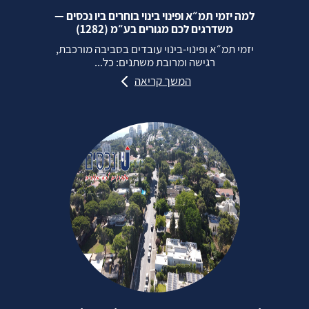
למה יזמי תמ״א ופינוי בינוי בוחרים ביו נכסים —
משדרגים לכם מגורים בע״מ (1282)
יזמי תמ״א ופינוי‑בינוי עובדים בסביבה מורכבת,
רגישה ומרובת משתנים: כל...
המשך קריאה