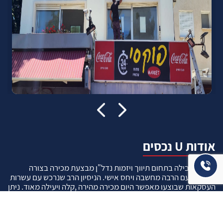
אודות U נכסים
חברה מובילה בתחום תיווך ויזמות נדל"ן מבצעת מכירה בצורה
יצירתית עם הרבה מחשבה ויחס אישי. הניסיון הרב שנרכש עם עשרות
העסקאות שבוצעו מאפשר היום מכירה מהירה ,קלה ויעילה מאוד. ניתן
מענה רחב לשאלות הקונה החל מליווי אדריכל, קבלן שיפוצים, יעוץ
משכנתאות, הדרכה מקיפה על מגמות שוק ועל דירות שנמכרו וליווי
העסקה בשלבים הסופיים מול העורכי דין.