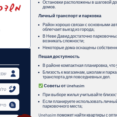
Остановки расположены в шаговой до
домов.
Личный транспорт и парковка
Район хорошо связан с основными ав
облегчает выезд из города;
В Неве Давид достаточно парковочных 
возникать сложности;
Некоторые дома оснащены собственн
Пешая доступность
В районе компактная планировка, что 
Близость к магазинам, школам и парка
транспорта для повседневных дел.
Советы от Unehasim
При выборе жилья учитывайте близост
Если планируете использовать личны
парковочного места;
Unehasim поможет найти квартиры с оп