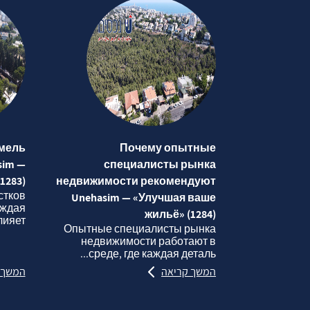
мель
Почему опытные
sim —
специалисты рынка
1283)
недвижимости рекомендуют
стков
Unehasim — «Улучшая ваше
аждая
жильё» (1284)
яет...
Опытные специалисты рынка
недвижимости работают в
среде, где каждая деталь...
המשך קריאה
המשך 