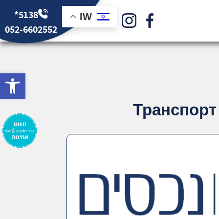
*5138
IW
052-6602552
bar
Транспорт 