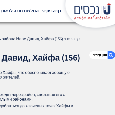
דף הבית
המלצות חובה לראות !
דף הבית
>
ь района Неве Давид, Хайфа (156)
 Давид, Хайфа (156)
е Хайфы, что обеспечивает хорошую
1. Транспорт и доступность района Неве
ля жителей.
Давид, Хайфа (156)
2. אודות U נכסים
3. שאלתם ? ענינו !
одят через район, связывая его с
илыми районами;
добраться до ключевых точек Хайфы и