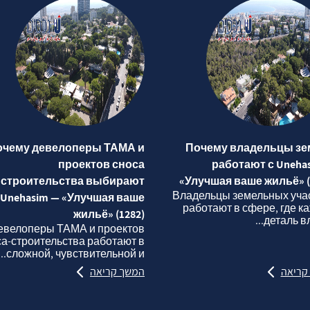
очему девелоперы ТАМА и
Почему владельцы зе
проектов сноса
работают с Uneha
строительства выбирают
«Улучшая ваше жильё» (
Владельцы земельных уча
Unehasim — «Улучшая ваше
работают в сфере, где к
жильё» (1282)
деталь вли
евелоперы ТАМА и проектов
са‑строительства работают в
сложной, чувствительной и...
קריאה
המשך קריאה