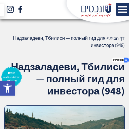
דף הבית
>
Надзаладеви, Тбилиси — полный гид для
инвестора (948)
Надзаладеви, Тбилиси
— полный гид для
bar
1. Надзаладеви, Тбилиси — полный гид
инвестора (948)
для инвестора (948)
2. אודות U נכסים
3. שאלתם ? ענינו !