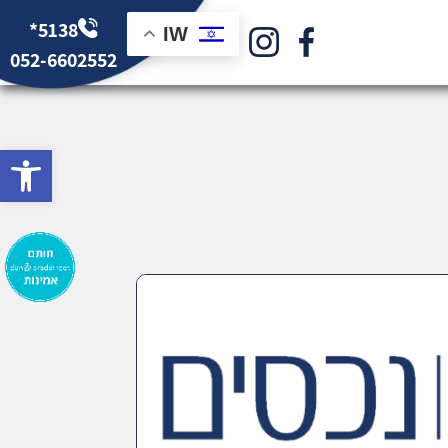
*5138
IW
052-6602552
bar