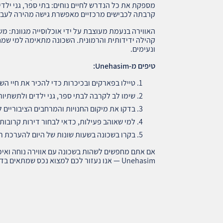
מספקת את כל הנדרש לחיים נוחים: בתי ספר, גני ילדים
קרבתה לכבישים מרכזיים מאפשרת גישה מהירה לעבודה
האווירה בנעמת מעוצבת על ידי אוכלוסייה מגוונת: מש
קהילה ידידותית והרמונית. השכונה מתאימה למי שמחפש
ונעימים.
טיפים מ
-Unehasim:
טיילו בפארקים ובכיכרות כדי להכיר את חיי השכ
שימו לב לקרבה לבתי ספר, גני ילדים ולתשתיות
בדקו את מיקום החנויות והמרחבים הציבוריים לנ
למי שאוהב פעילות, כדאי לבחור דירות קרובות 
בקרו בשכונה בשעות שונות של היום להערכת ר
אם אתם מחפשים לשהות בשכונה עם אווירה נוחה ואיכו
Unehasim — אנו נעזור לכם למצוא נכס שמתאים בדיוק לצרכים ולסגנון החיים שלכם.