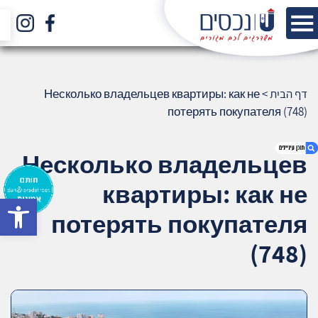
דף הבית
>
Несколько владельцев квартиры: как не
потерять покупателя (748)
Несколько владельцев
квартиры: как не
bar
1. Несколько владельцев квартиры: как не
потерять покупателя
потерять покупателя (748)
2. אודות U נכסים
(748)
3. שאלתם ? ענינו !