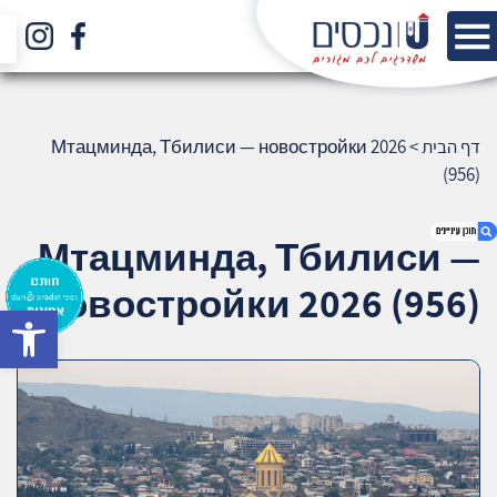
דף הבית
>
Мтацминда, Тбилиси — новостройки 2026
(956)
Мтацминда, Тбилиси —
новостройки 2026 (956)
bar
1. Мтацминда, Тбилиси — новостройки
2026 (956)
2. אודות U נכסים
3. שאלתם ? ענינו !