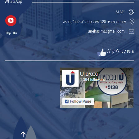
WhatsApp
*5138
שדרות מוריה 120 מעל קפה "סילבה", חיפה
unehasim@gmail.com
צור קשר
עשו לנו לייק //