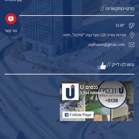
פרטי התקשרות //
*5138
צור קשר
שדרות מוריה 120 מעל קפה "סילבה", חיפה
unehasim@gmail.com
עשו לנו לייק //