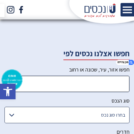
חפשו אצלנו נכסים לפי
חפשו אזור, עיר, שכונה או רחוב
bar
1. הכירו את הצוות שלנו
2. סינון מתקדם
סוג הנכס
חדרים