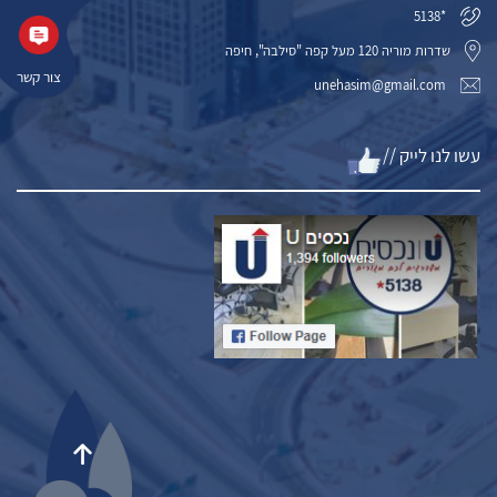
*5138
שדרות מוריה 120 מעל קפה "סילבה", חיפה
צור קשר
unehasim@gmail.com
עשו לנו לייק //