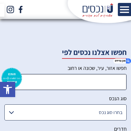
חפשו אצלנו נכסים לפי
חפשו אזור, עיר, שכונה או רחוב
bar
1. הכירו את הצוות שלנו
2. סינון מתקדם
סוג הנכס
חדרים