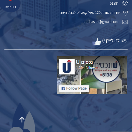
*5138
צור קשר
שדרות מוריה 120 מעל קפה "סילבה", חיפה
unehasim@gmail.com
עשו לנו לייק //