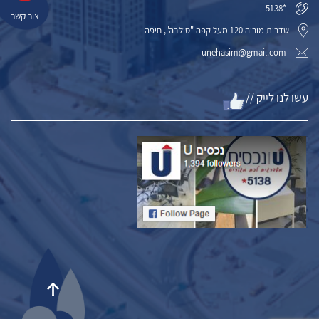
*5138
צור קשר
שדרות מוריה 120 מעל קפה "סילבה", חיפה
unehasim@gmail.com
עשו לנו לייק //