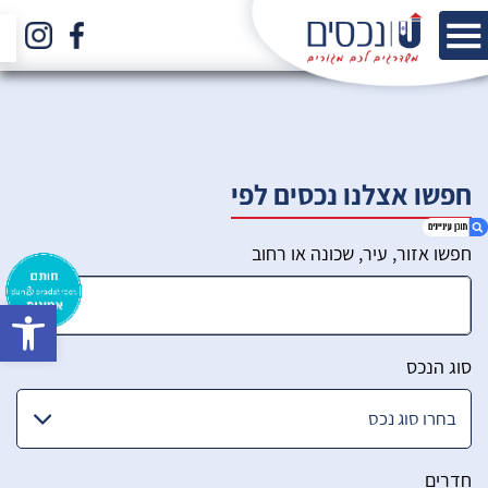
חפשו אצלנו נכסים לפי
חפשו אזור, עיר, שכונה או רחוב
bar
1. הכירו את הצוות שלנו
2. סינון מתקדם
סוג הנכס
חדרים