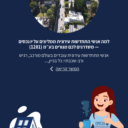
למה אנשי התחדשות עירונית ממליצים על יו נכסים
— משדרגים לכם מגורים בע״מ (1281)
אנשי התחדשות עירונית עובדים בעולם מורכב, רגיש
ורב‑שכבתי: כל בניין,...
המשך קריאה