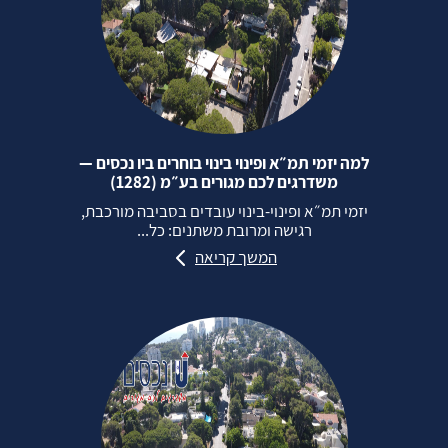
למה יזמי תמ״א ופינוי בינוי בוחרים ביו נכסים —
משדרגים לכם מגורים בע״מ (1282)
יזמי תמ״א ופינוי‑בינוי עובדים בסביבה מורכבת,
רגישה ומרובת משתנים: כל...
המשך קריאה