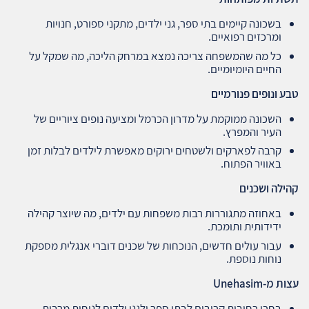
בשכונה קיימים בתי ספר, גני ילדים, מתקני ספורט, חנויות
ומרכזים רפואיים.
כל מה שהמשפחה צריכה נמצא במרחק הליכה, מה שמקל על
החיים היומיומיים.
טבע ונופים פנורמיים
השכונה ממוקמת על מדרון הכרמל ומציעה נופים ציוריים של
העיר והמפרץ.
קרבה לפארקים ולשטחים ירוקים מאפשרת לילדים לבלות זמן
באוויר הפתוח.
קהילה ושכנים
באחוזה מתגוררות רבות משפחות עם ילדים, מה שיוצר קהילה
ידידותית ותומכת.
עבור עולים חדשים, הנוכחות של שכנים דוברי אנגלית מספקת
נוחות נוספת.
עצות מ
-Unehasim
בחרו רחובות קרובים לבתי ספר ולגני ילדים לנוחות מרבית.