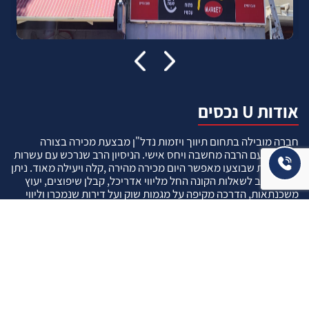
אודות U נכסים
חברה מובילה בתחום תיווך ויזמות נדל"ן מבצעת מכירה בצורה
יצירתית עם הרבה מחשבה ויחס אישי. הניסיון הרב שנרכש עם עשרות
העסקאות שבוצעו מאפשר היום מכירה מהירה ,קלה ויעילה מאוד. ניתן
מענה רחב לשאלות הקונה החל מליווי אדריכל, קבלן שיפוצים, יעוץ
משכנתאות, הדרכה מקיפה על מגמות שוק ועל דירות שנמכרו וליווי
העסקה בשלבים הסופיים מול העורכי דין.
עוד אודותינו