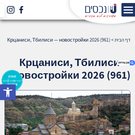
דף הבית
>
Крцаниси, Тбилиси — новостройки 2026 (961)
Крцаниси, Тбилиси —
новостройки 2026 (961)
bar
1. Крцаниси, Тбилиси — новостройки 2026
(961)
2. אודות U נכסים
3. שאלתם ? ענינו !