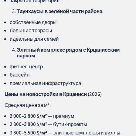
закрытая территория
Таунхаусы в зелёной части района
собственные дворы
большие террасы
идеальны для семей
Элитный комплекс рядом с Крцанисским
парком
фитнес‑центр
бассейн
премиальная инфраструктура
Цены на новостройки в Крцаниси (2026)
Средняя цена за м²:
2 000–2 800 $/м²
— премиум
2 800–3 800 $/м²
— бутик‑проекты
3 800–5 500 $/м²
— элитные комплексы и виллы