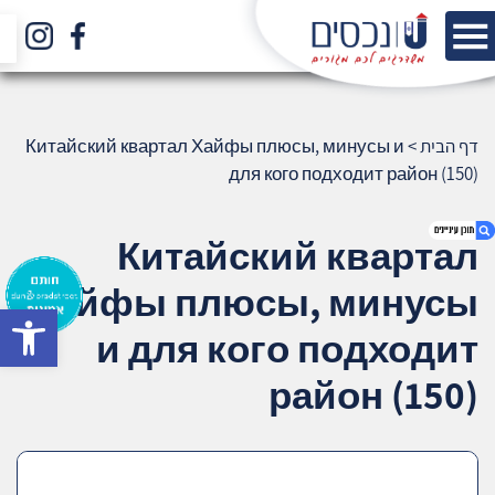
דף הבית
>
Китайский квартал Хайфы плюсы, минусы и
для кого подходит район (150)
Китайский квартал
Хайфы плюсы, минусы
bar
1. Китайский квартал Хайфы плюсы,
и для кого подходит
минусы и для кого подходит район (150)
2. אודות U נכסים
район (150)
3. שאלתם ? ענינו !