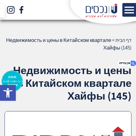
דף הבית
>
Недвижимость и цены в Китайском квартале
Хайфы (145)
Недвижимость и цены
в Китайском квартале
bar
1. Недвижимость и цены в Китайском
Хайфы (145)
квартале Хайфы (145)
2. אודות U נכסים
3. שאלתם ? ענינו !