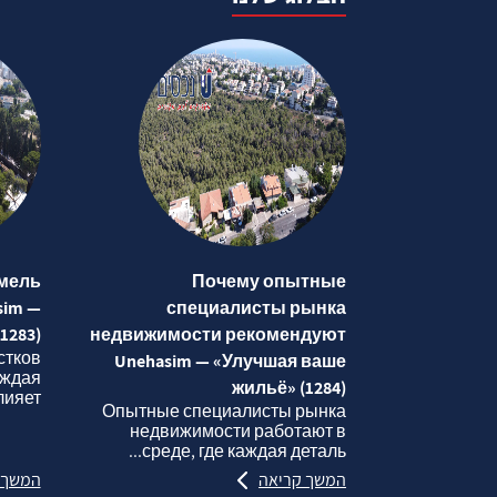
мель
Почему опытные
sim —
специалисты рынка
1283)
недвижимости рекомендуют
стков
Unehasim — «Улучшая ваше
аждая
жильё» (1284)
яет...
Опытные специалисты рынка
недвижимости работают в
среде, где каждая деталь...
המשך קריאה
המשך 