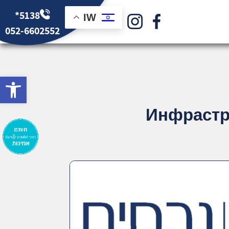
*5138
IW
052-6602552
bar
Инфрастру