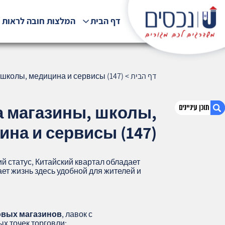
דף הבית
המלצות חובה לראות !
דף הבית
>
школы, медицина и сервисы (147)
а магазины, школы,
ина и сервисы (147)
1. Инфраструктура Китайского квартала
магазины, школы, медицина и сервисы
й статус, Китайский квартал обладает
(147)
ет жизнь здесь удобной для жителей и
2. אודות U נכסים
3. שאלתם ? ענינו !
овых магазинов
, лавок с
х точек торговли;