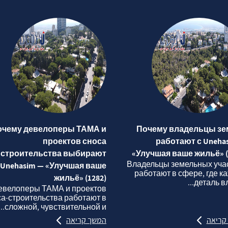
очему девелоперы ТАМА и
Почему владельцы зе
проектов сноса
работают с Uneha
строительства выбирают
«Улучшая ваше жильё» (
Владельцы земельных уча
Unehasim — «Улучшая ваше
работают в сфере, где к
жильё» (1282)
деталь вли
евелоперы ТАМА и проектов
са‑строительства работают в
сложной, чувствительной и...
קריאה
המשך קריאה