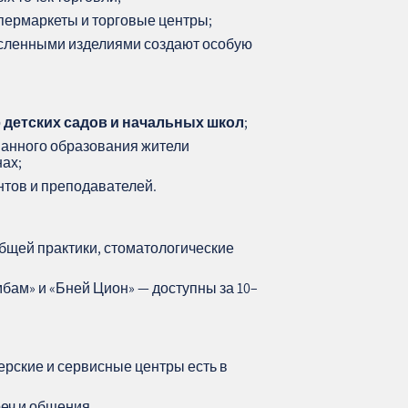
ермаркеты и торговые центры;
есленными изделиями создают особую
о
детских садов и начальных школ
;
ванного образования жители
ах;
нтов и преподавателей.
бщей практики, стоматологические
ам» и «Бней Цион» — доступны за 10–
ерские и сервисные центры есть в
еч и общения.