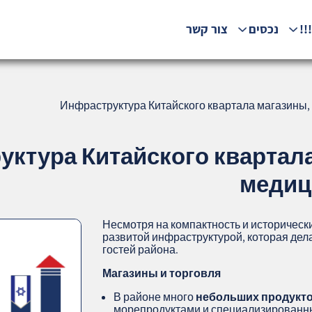
!!
נכסים
צור קשר
Инфраструктура Китайского квартала магазины, 
ктура Китайского квартал
медиц
Несмотря на компактность и исторически
развитой инфраструктурой, которая дела
гостей района.
Магазины и торговля
В районе много
небольших продукт
морепродуктами и специализированны