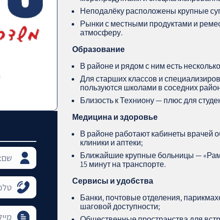
Неподалёку расположены крупные суп
Рынки с местными продуктами и рем
атмосферу.
Образование
В районе и рядом с ним есть нескольк
Для старших классов и специализиро
пользуются школами в соседних район
Близость к Техниону — плюс для студе
Медицина и здоровье
В районе работают кабинеты врачей о
клиники и аптеки;
Ближайшие крупные больницы — «Рамб
15 минут на транспорте.
Сервисы и удобства
Банки, почтовые отделения, парикмах
шаговой доступности;
Общественные пространства для встр