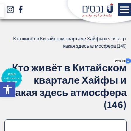
דף הבית
>
Кто живёт в Китайском квартале Хайфы и
какая здесь атмосфера (146)
Кто живёт в Китайском
квартале Хайфы и
bar
1. Кто живёт в Китайском квартале Хайфы
какая здесь атмосфера
и какая здесь атмосфера (146)
2. אודות U נכסים
(146)
3. שאלתם ? ענינו !