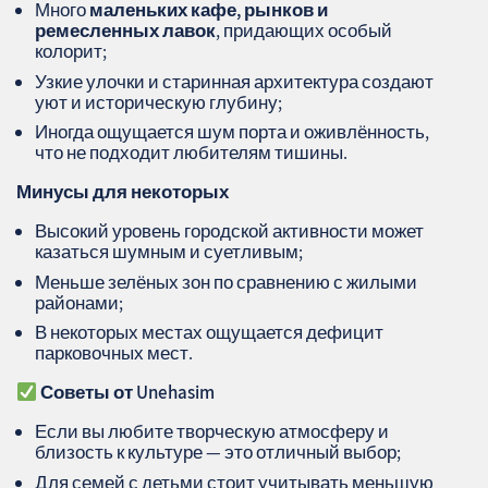
Много
маленьких кафе, рынков и
ремесленных лавок
, придающих особый
колорит;
Узкие улочки и старинная архитектура создают
уют и историческую глубину;
Иногда ощущается шум порта и оживлённость,
что не подходит любителям тишины.
Минусы для некоторых
Высокий уровень городской активности может
казаться шумным и суетливым;
Меньше зелёных зон по сравнению с жилыми
районами;
В некоторых местах ощущается дефицит
парковочных мест.
Советы от Unehasim
Если вы любите творческую атмосферу и
близость к культуре — это отличный выбор;
Для семей с детьми стоит учитывать меньшую