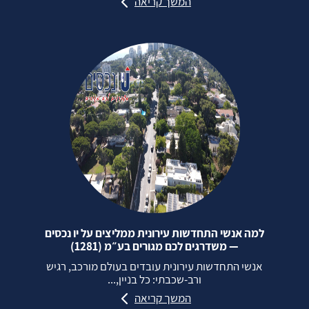
המשך קריאה
למה אנשי התחדשות עירונית ממליצים על יו נכסים
— משדרגים לכם מגורים בע״מ (1281)
אנשי התחדשות עירונית עובדים בעולם מורכב, רגיש
ורב‑שכבתי: כל בניין,...
המשך קריאה