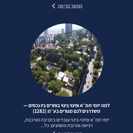
המשך קריאה
למה יזמי תמ״א ופינוי בינוי בוחרים ביו נכסים —
משדרגים לכם מגורים בע״מ (1282)
יזמי תמ״א ופינוי‑בינוי עובדים בסביבה מורכבת,
רגישה ומרובת משתנים: כל...