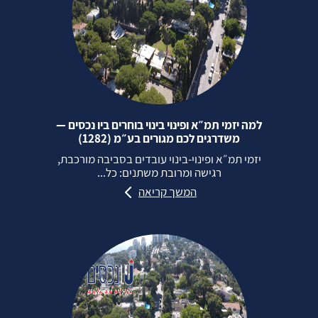
למה יזמי תמ״א ופינוי בינוי בוחרים ביו נכסים —
משדרגים לכם מגורים בע״מ (1282)
יזמי תמ״א ופינוי‑בינוי עובדים בסביבה מורכבת,
רגישה ומרובת משתנים: כל...
המשך קריאה