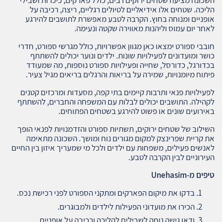
השכונה מציעה שטחים ירוקים רבים, כולל פארקים, כיכרות ושבילי
הליכה. שטחים אלו אידיאליים לטיולים רגליים, ריצה, רכיבה על
אופניים ומנוחה בחוץ. הקרבה לטבע מאפשרת לתושבים להירגע
לאחר יום עמוס וליהנות מאווירה שקטה ונעימה.
חובבי ספורט ימצאו כאן מגוון אפשרויות, כולל מגרשי ספורט, חדרי
כושר ומועדונים לפעילויות שונות. ילדים ונוער יכולים להשתתף
בכדורגל, כדורסל, שחייה ופעילויות ספורט נוספות, מה שמעודד
פיתוח מיומנויות, שמירה על בריאות והרגלים בריאים מגיל צעיר.
לפעילויות פנאי ותרבות קיימים בתי קפה, מסעדות ומרכזים קטנים
לקהילה. התושבים יכולים לבלות עם המשפחה והחברים, להשתתף
באירועים שונים או פשוט להירגע בשטחים הפתוחים.
השילוב של שטחים ירוקים, תשתיות ספורט והזדמנויות לפנאי הופך
את קריית שפרינצק למקום מגורים נוח ומושך. השכונה מתאימה
לאנשים פעילים, משפחות עם ילדים ולכל מי שמעריך איזון בין החיים
העירוניים לבין הקרבה לטבע.
טיפים מ
-Unehasim
בדקו את מיקום הפארקים ומתקני הספורט לפני רכישת נכס.
הכירו את מועדוני הפעילות לילדים ולמבוגרים.
ודאו גישה נוחה לשבילים להליכה ורכיבה על אופניים.