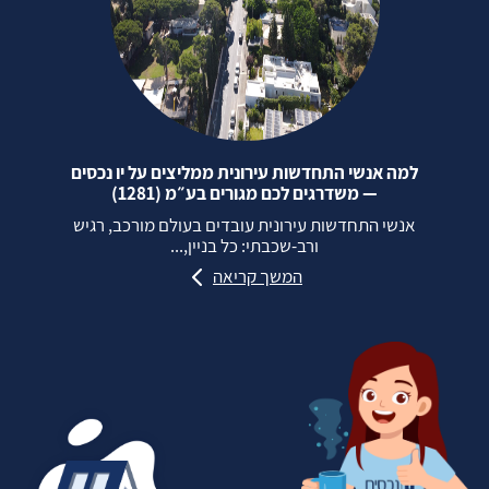
למה אנשי התחדשות עירונית ממליצים על יו נכסים
— משדרגים לכם מגורים בע״מ (1281)
אנשי התחדשות עירונית עובדים בעולם מורכב, רגיש
ורב‑שכבתי: כל בניין,...
המשך קריאה