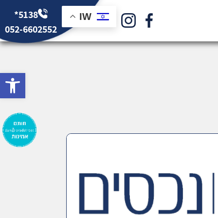
*5138
IW
052-6602552
bar