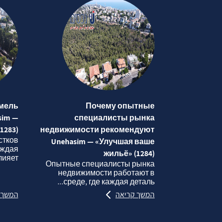
мель
Почему опытные
sim —
специалисты рынка
1283)
недвижимости рекомендуют
стков
Unehasim — «Улучшая ваше
аждая
жильё» (1284)
яет...
Опытные специалисты рынка
недвижимости работают в
среде, где каждая деталь...
המשך קריאה
המשך 