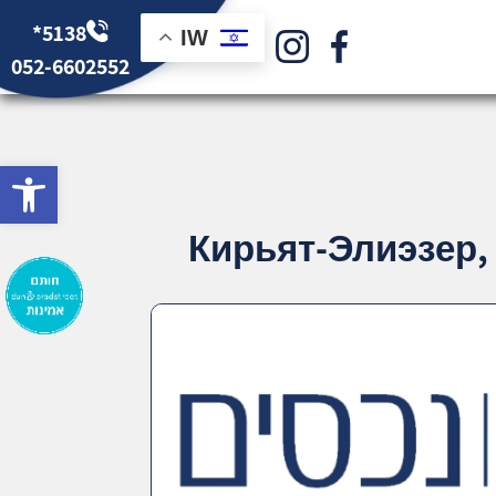
*5138
IW
052-6602552
bar
Кирьят-Элиэзер, 