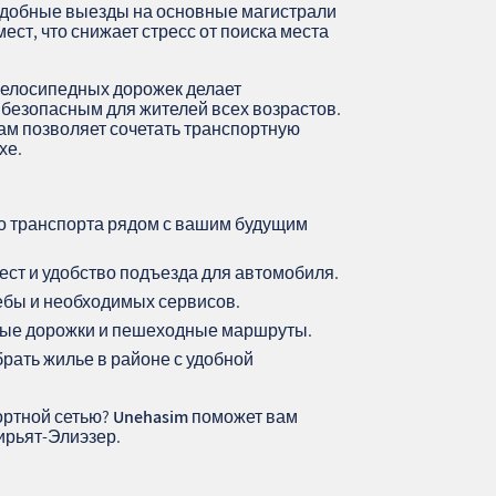
удобные выезды на основные магистрали
ест, что снижает стресс от поиска места
велосипедных дорожек делает
безопасным для жителей всех возрастов.
ам позволяет сочетать транспортную
хе.
о транспорта рядом с вашим будущим
ст и удобство подъезда для автомобиля.
ебы и необходимых сервисов.
ные дорожки и пешеходные маршруты.
брать жилье в районе с удобной
ортной сетью?
Unehasim
поможет вам
ирьят-Элиэзер.