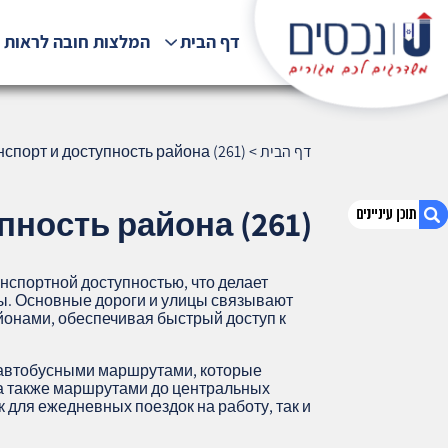
דף הבית
המלצות חובה לראות !
דף הבית
>
спорт и доступность района (261)
пность района (261)
нспортной доступностью, что делает
1. Кирьят-Элиэзер, Хайфа — транспорт и
ы. Основные дороги и улицы связывают
доступность района (261)
йонами, обеспечивая быстрый доступ к
2. אודות U נכסים
3. שאלתם ? ענינו !
автобусными маршрутами, которые
 а также маршрутами до центральных
к для ежедневных поездок на работу, так и