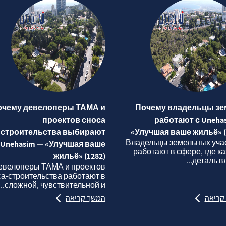
очему девелоперы ТАМА и
Почему владельцы зе
проектов сноса
работают с Uneha
строительства выбирают
«Улучшая ваше жильё» (
Владельцы земельных уча
Unehasim — «Улучшая ваше
работают в сфере, где к
жильё» (1282)
деталь вли
евелоперы ТАМА и проектов
са‑строительства работают в
сложной, чувствительной и...
קריאה
המשך קריאה