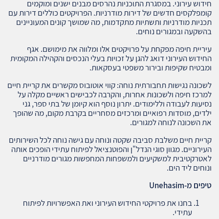
חידוש עירוני. במסגרת התוכניות נהרסים מבנים ישנים ומוקמים
קומפלקסים חדשים של דירות מודרניות. הפרויקטים כוללים דירות עם
תכניות מודרניות ותשתיות מתקדמות, מה שמושך קונים המעוניינים
בהשקעה ובמגורים נוחים.
עיריית חיפה מפקחת על פרויקטים אלו ומלווה את מימושם. אגף
החידוש העירוני דואג להגן על זכויות בעלי הנכסים והקהילה המקומית
ומבטיח שקיפות ובירור משפטי בעסקאות.
לשכונה נגישות תחבורתית נוחה: קווי אוטובוס מקשרים את קריית חיים
למרכז חיפה ולשכונות אחרות, והקרבה לכבישים ראשיים מקלה על
נסיעות לעבודה וללימודים. יתרון נוסף הוא קיומן של בתי ספר, גני
ילדים, מוסדות רפואיים ומרכזים מסחריים בקרבת מקום, מה שהופך
את השכונה לנוחה למגורים.
קריית חיים משלבת סביבה שקטה ונוחה עם גישה נוחה לכל השירותים
העירוניים. מגוון סוגי הנדל"ן והפוטנציאל לפיתוח עתידי הופכים אותה
לאטרקטיבית למשקיעים ולמשפחות המחפשות מגורים מודרניים
ונוחים ליד הים.
טיפים מ
-Unehasim
בחנו את פרויקטי החידוש העירוני ואת האפשרויות לפיתוח
עתידי.