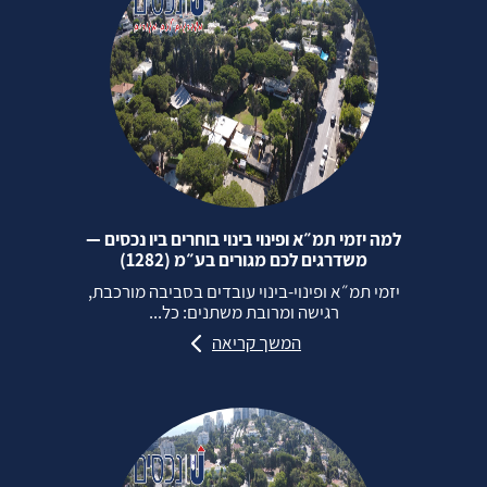
למה יזמי תמ״א ופינוי בינוי בוחרים ביו נכסים —
משדרגים לכם מגורים בע״מ (1282)
יזמי תמ״א ופינוי‑בינוי עובדים בסביבה מורכבת,
רגישה ומרובת משתנים: כל...
המשך קריאה