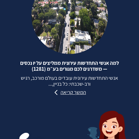
למה אנשי התחדשות עירונית ממליצים על יו נכסים
— משדרגים לכם מגורים בע״מ (1281)
אנשי התחדשות עירונית עובדים בעולם מורכב, רגיש
ורב‑שכבתי: כל בניין,...
המשך קריאה