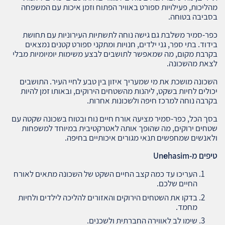
מהליכות, פעילויות ספורט באוויר הפתוח וזמן איכות עם המשפחה
בסביבה בטוחה.
כפר-סמיר משלבת גם גישה נוחה לתשתיות העירוניות עם תחושת
בידוד. בתי ספר, גני ילדים, חנויות ומתקני ספורט קטנים נמצאים
בקרבת מקום, מה שמאפשר לתושבים לבצע משימות יומיומיות מבלי
לצאת מהשכונה.
השכונה מושכת את מי שמעריך איזון בין טבע לחיי העיר. התושבים
יכולים לחיות בשקט, ליהנות מהשטחים הירוקים, ובאותו זמן להיות
בקרבה נוחה למרכז חיפה ולשכונות אחרות.
בסך הכל, כפר-סמיר מציעה אורח חיים נוח ובטוח בשכונה שקטה עם
שטחים ירוקים, מה שהופך אותה לאטרקטיבית במיוחד למשפחות
ולאנשים שמחפשים תנאי מגורים איכותיים בחיפה.
טיפים מ
-Unеhasim
העריכו עד כמה קצב החיים השקט של השכונה מתאים לאורח
החיים שלכם.
בדקו את השטחים הירוקים והאזורים להליכה לילדים ולחיות
מחמד.
שימו לב לאווירה החברתית ולשכנים.