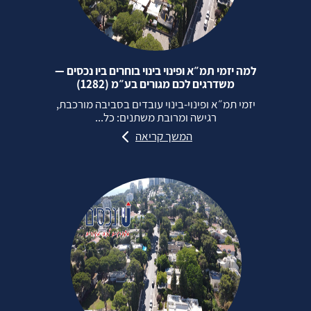
למה יזמי תמ״א ופינוי בינוי בוחרים ביו נכסים —
משדרגים לכם מגורים בע״מ (1282)
יזמי תמ״א ופינוי‑בינוי עובדים בסביבה מורכבת,
רגישה ומרובת משתנים: כל...
המשך קריאה