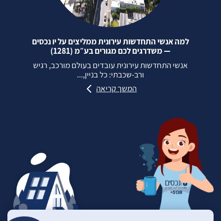
למה אנשי התחדשות עירונית ממליצים על יו נכסים
— משדרגים לכם מגורים בע״מ (1281)
אנשי התחדשות עירונית עובדים בעולם מורכב, רגיש
ורב‑שכבתי: כל בניין,...
המשך קריאה