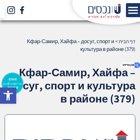
דף הבית
>
Кфар-Самир, Хайфа – досуг, спорт и
культура в районе (379)
Кфар-Самир, Хайфа –
досуг, спорт и культура
bar
1. Кфар-Самир, Хайфа – досуг, спорт и
в районе (379)
культура в районе (379)
2. אודות U נכסים
3. שאלתם ? ענינו !