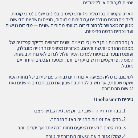
יומיות לעבודה או ללימודים.
הארכיטקטורה בכרמליה מגוונת: קיימים בניינים ישנים נמוכי קומות
לצד מתחמים מודרניים עם דירות מרווחות, חנייה ותשתיות חדישות.
מגוון זה מאפשר לבחור דירות בטווחי מחירים שונים — מדירות נגישות
ועד נכסים ברמה פרימיום.
בין החסרונות ניתן לציין כי בניינים ישנים דורשים בדיקה קפדנית של
מצבם ההנדסי ותשתיותיהם. באזורים מסוימים החנייה מוגבלת,
ועומס תנועה בכניסות למרכז העיר עלול לגרום לאי נוחות בשעות
העומס. פרויקטים חדשים יקרים יותר, ומספר הנכסים הייחודיים
מוגבל.
לסיכום, כרמליה מציעה איכות חיים גבוהה, עם שילוב של נוחות העיר
ושקט שכונתי, אך חשוב לקחת בחשבון את מצב הבתים הישנים ואת
נגישות התחבורה.
טיפים מ־
Unehasim
בבחירת דירה חשוב לבדוק את גיל הבניין ומצבו.
בדקו את זמינות החנייה באזור הנבחר.
פרויקטים חדשים מציעים נוחות רבה יותר אך יקרים יותר.
שקלו אזורים עם נגישות תחבורתית טובה.