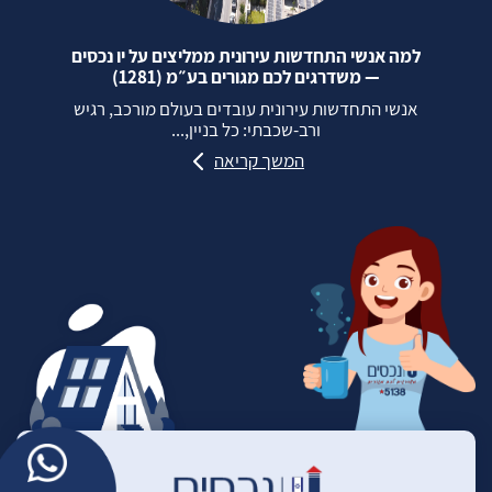
למה אנשי התחדשות עירונית ממליצים על יו נכסים
— משדרגים לכם מגורים בע״מ (1281)
אנשי התחדשות עירונית עובדים בעולם מורכב, רגיש
ורב‑שכבתי: כל בניין,...
המשך קריאה