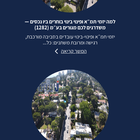
למה יזמי תמ״א ופינוי בינוי בוחרים ביו נכסים —
משדרגים לכם מגורים בע״מ (1282)
יזמי תמ״א ופינוי‑בינוי עובדים בסביבה מורכבת,
רגישה ומרובת משתנים: כל...
המשך קריאה