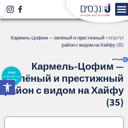
דף הבית
>
Кармель-Цофим — зелёный и престижный
район с видом на Хайфу (35)
Кармель-Цофим —
зелёный и престижный
bar
1. Кармель-Цофим — зелёный и
район с видом на Хайфу
престижный район с видом на Хайфу (35)
2. אודות U נכסים
(35)
3. שאלתם ? ענינו !