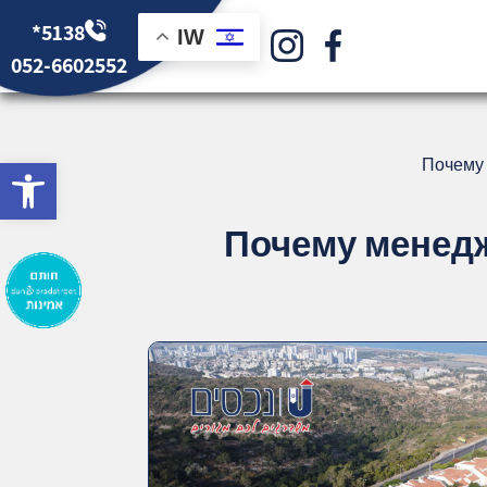
*5138
IW
052-6602552
bar
Почему 
Почему менедж