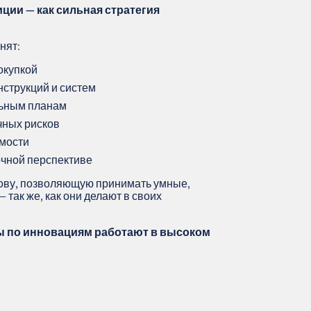
ции — как сильная стратегия
нят:
окупкой
нструкций и систем
льным планам
чных рисков
мости
очной перспективе
нову, позволяющую принимать умные,
так же, как они делают в своих
ы по инновациям работают в высоком