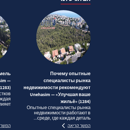
мель
Почему опытные
sim —
специалисты рынка
1283)
недвижимости рекомендуют
стков
Unehasim — «Улучшая ваше
аждая
жильё» (1284)
яет...
Опытные специалисты рынка
недвижимости работают в
среде, где каждая деталь...
המשך קריאה
המשך 