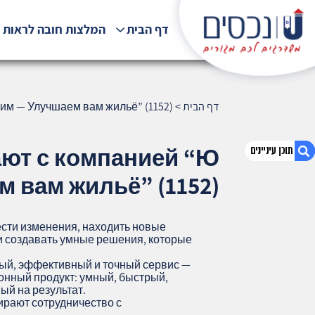
דף הבית
המלצות חובה לראות !
דף הבית
>
м — Улучшаем вам жильё” (1152)
ют с компанией “Ю
 вам жильё” (1152)
1. Почему менеджеры по инновациям
работают с компанией “Ю Нехасим —
сти изменения, находить новые
Улучшаем вам жильё” (1152)
 и создавать умные решения, которые
2. אודות U נכסים
ый, эффективный и точный сервис —
3. שאלתם ? ענינו !
онный продукт: умный, быстрый,
ый на результат.
рают сотрудничество с