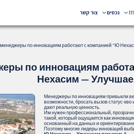
!!
נכסים
צור קשר
менеджеры по инновациям работают с компанией “Ю Нехаси
еры по инновациям работа
Нехасим — Улучшаем
Менеджеры по инновациям привыкли ве
возможности, бросать вызов статус‑кво
дают реальную ценность.
Им нужен профессиональный, прозрачн
такой, который ощущается как инноваци
основанный на данных и ориентированн
Поэтому многие лидеры инноваций выби