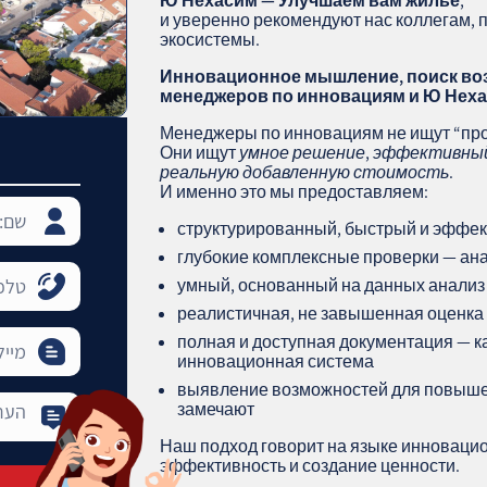
Ю Нехасим — Улучшаем вам жильё
,
и уверенно рекомендуют нас коллегам,
экосистемы.
Инновационное мышление, поиск во
менеджеров по инновациям и Ю Нех
Менеджеры по инновациям не ищут “про
Они ищут
умное решение
,
эффективный
реальную добавленную стоимость
.
И именно это мы предоставляем:
структурированный, быстрый и эффек
глубокие комплексные проверки — анало
умный, основанный на данных анализ
реалистичная, не завышенная оценка
полная и доступная документация — к
инновационная система
выявление возможностей для повышен
замечают
Наш подход говорит на языке инноваци
эффективность и создание ценности.