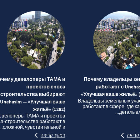
очему девелоперы ТАМА и
Почему владельцы зе
проектов сноса
работают с Uneha
строительства выбирают
«Улучшая ваше жильё» (
Владельцы земельных уча
Unehasim — «Улучшая ваше
работают в сфере, где к
жильё» (1282)
деталь вли
евелоперы ТАМА и проектов
са‑строительства работают в
сложной, чувствительной и...
קריאה
המשך קריאה