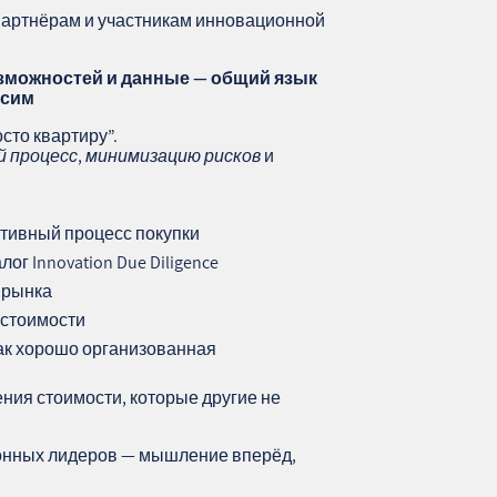
 партнёрам и участникам инновационной
зможностей и данные — общий язык
асим
сто квартиру”.
 процесс
,
минимизацию рисков
и
тивный процесс покупки
г Innovation Due Diligence
 рынка
 стоимости
ак хорошо организованная
ия стоимости, которые другие не
онных лидеров — мышление вперёд,