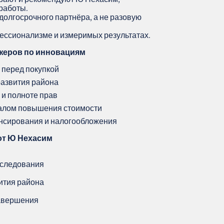
работы.
долгосрочного партнёра, а не разовую
фессионализме и измеримых результатах.
жеров по инновациям
 перед покупкой
развития района
 и полноте прав
иалом повышения стоимости
нсирования и налогообложения
от Ю Нехасим
бследования
вития района
завершения