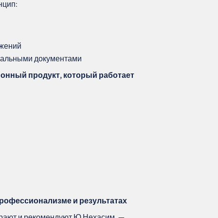
нцип:
ожений
иальными документами
онный продукт, который работает
профессионализме и результатах
рают и рекомендуют Ю Нехасим, —