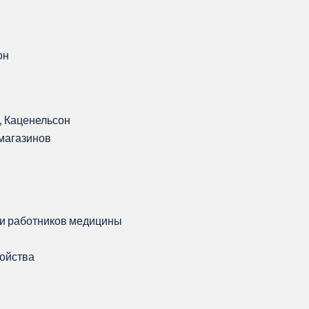
он
, Каценельсон
магазинов
 и работников медицины
ройства