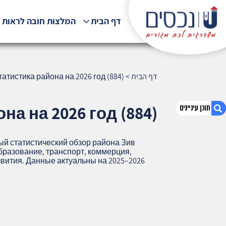
דף הבית
המלצות חובה לראות !
דף הבית
>
атистика района на 2026 год (884)
на на 2026 год (884)
ый статистический обзор района Зив
1. Зив (Рамат Зив), Хайфа — статистика
бразование, транспорт, коммерция,
района на 2026 год (884)
звития. Данные актуальны на 2025–2026
2. אודות U נכסים
3. שאלתם ? ענינו !