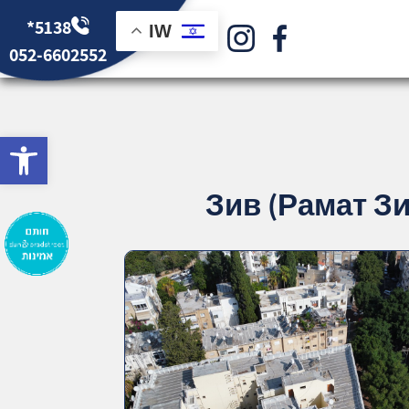
*5138
IW
052-6602552
bar
Зив (Рамат Зи