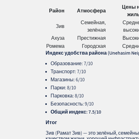
Цены 
Район
Атмосфера
жил
Семейная,
Средн
Зив
зелёная
высок
Ахуза
Престижная
Высок
Ромема
Городская
Средн
Индекс удобства района (Unehasim Neig
Образование: 7/10
Транспорт: 7/10
Магазины: 6/10
Парки: 8/10
Парковка: 8/10
Безопасность: 9/10
Общий индекс:
7.5/10
Итог
Зив (Рамат Зив) — это зелёный, семейн
качеством жизни, хорошей инфраструкт