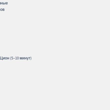
чные
мов
ион (5–10 минут)