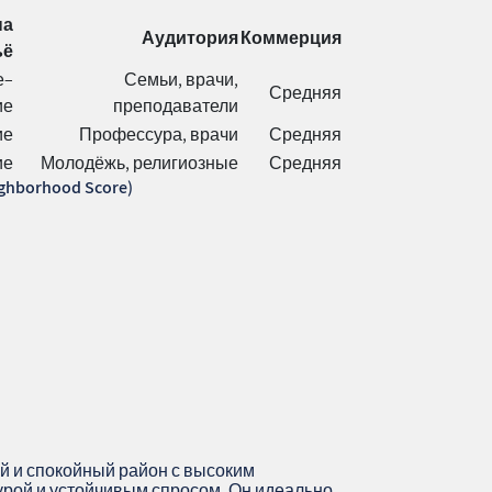
на
Аудитория
Коммерция
ьё
е–
Семьи, врачи,
Средняя
ие
преподаватели
ие
Профессура, врачи
Средняя
ие
Молодёжь, религиозные
Средняя
hborhood Score)
ый и спокойный район с высоким
урой и устойчивым спросом. Он идеально