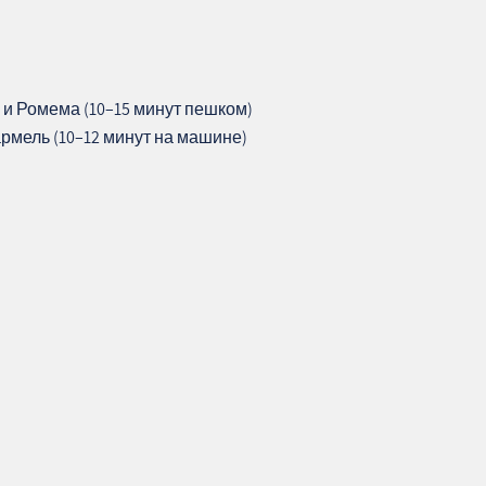
 и Ромема (10–15 минут пешком)
рмель (10–12 минут на машине)