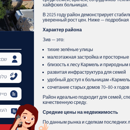
хайфских больницах.
В 2025 году район демонстрирует стаби
уверенный рост цен. Ниже — подробная а
Характер района
Зив — это:
тихие зелёные улицы
малоэтажная застройка и просторные
близость к лесу Кармель и природны
развитая инфраструктура для семей
удобный доступ к больницам «Кармель
сочетание старых домов 70–80-х годов
Район идеально подходит для семей, спе
качественную среду.
Средние цены на недвижимость
По данным рынка и сделкам последних л