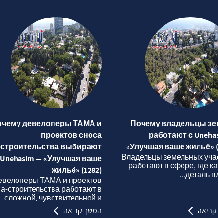
очему девелоперы ТАМА и
Почему владельцы зе
проектов сноса
работают с Uneha
строительства выбирают
«Улучшая ваше жильё» (
Владельцы земельных уча
Unehasim — «Улучшая ваше
работают в сфере, где к
жильё» (1282)
деталь вли
евелоперы ТАМА и проектов
са‑строительства работают в
сложной, чувствительной и...
קריאה
המשך קריאה