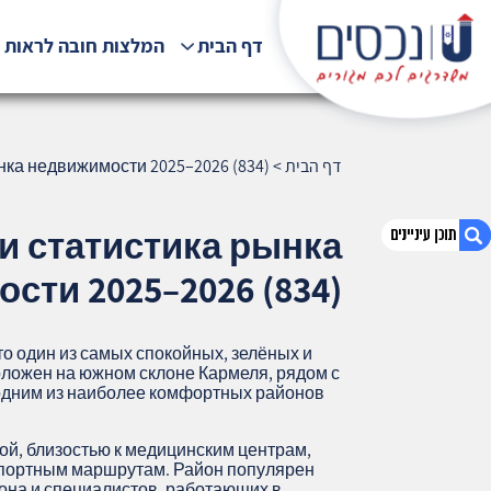
דף הבית
המלצות חובה לראות !
דף הבית
>
нка недвижимости 2025–2026 (834)
и статистика рынка
сти 2025–2026 (834)
1. Зив (Рамат Зив): подробный обзор и
статистика рынка недвижимости 2025–
то один из самых спокойных, зелёных и
2026 (834)
ложен на южном склоне Кармеля, рядом с
 одним из наиболее комфортных районов
2. אודות U נכסים
3. שאלתם ? ענינו !
ой, близостью к медицинским центрам,
спортным маршрутам. Район популярен
иона и специалистов, работающих в