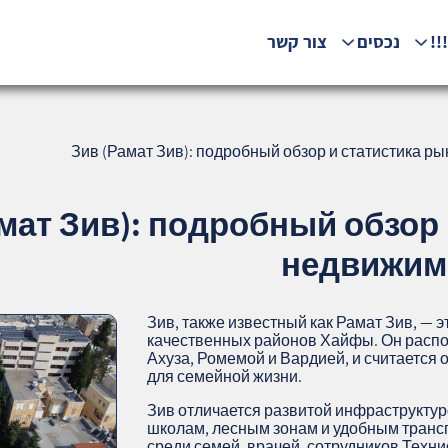
!!
נכסים
צור קשר
Зив (Рамат Зив): подробный обзор и статистика ры
мат Зив): подробный обзор 
недвижимо
Зив, также известный как Рамат Зив, — э
качественных районов Хайфы. Он распо
Ахуза, Ромемой и Вардией, и считается
для семейной жизни.
Зив отличается развитой инфраструктур
школам, лесным зонам и удобным тран
среди семей, врачей, сотрудников Техн