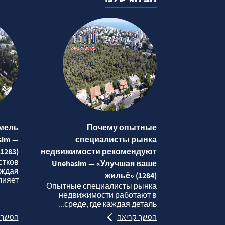
мель
Почему опытные
sim —
специалисты рынка
1283)
недвижимости рекомендуют
стков
Unehasim — «Улучшая ваше
аждая
жильё» (1284)
яет...
Опытные специалисты рынка
недвижимости работают в
среде, где каждая деталь...
המשך קריאה
המשך 