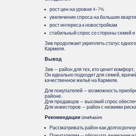
рост цен на уровне 4–7%
увеличение спроса на большие кварти
рост интереса к новостройкам
стабильный спрос со стороны семей и
Зив продолжает укреплять статус одног
Кармеля.
Вывод
Зив — район для тех, кто ценит комфорт
Он идеально подходит для семей, врачей
качественное жильё на Кармеле.
Для покупателей — возможность приобр
районе.
Для продавцов — высокий спрос обеспе
Для инвесторов — район с низкими риск
Рекомендации Unehasim
Рассматривать район как долгосрочну
Покупателям — обращать внимание на