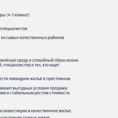
ры (4–5 комнат)
 специалистов
о из самых качественных районов
, зелёную среду и спокойный образ жизни.
, специалистов и тех, кто ищет
ести ликвидное жильё в престижном
чивает выгодные условия продажи.
ами и стабильным ростом стоимости.
ю инвестицию в качественное жильё.
 состояние старых домов.