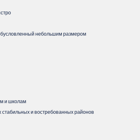
ыстро
ь, обусловленный небольшим размером
ам и школам
х стабильных и востребованных районов