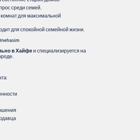
прос среди семей.
 комнат для максимальной
одит для спокойной семейной жизни.
Unehasim
льно в Хайфе
и специализируется на
ороде.
кта
енности
ершения
родавца