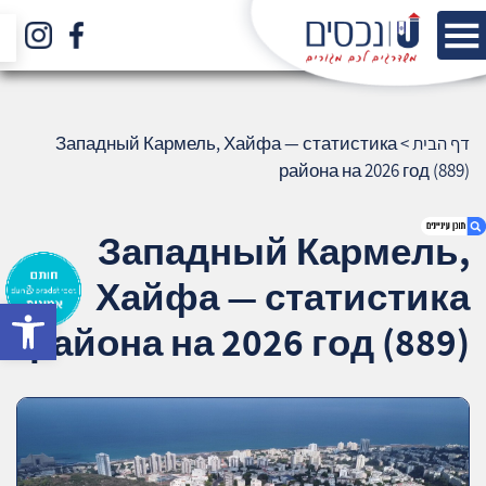
דף הבית
>
Западный Кармель, Хайфа — статистика
района на 2026 год (889)
Западный Кармель,
Хайфа — статистика
bar
1. Западный Кармель, Хайфа —
района на 2026 год (889)
статистика района на 2026 год (889)
2. אודות U נכסים
3. שאלתם ? ענינו !