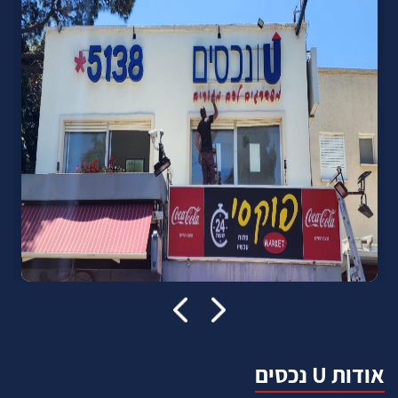
אודות U נכסים