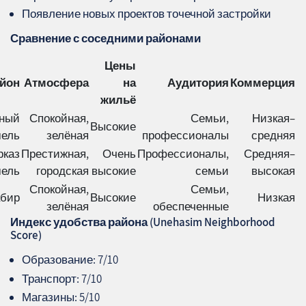
Появление новых проектов точечной застройки
Сравнение с соседними районами
Цены
йон
Атмосфера
на
Аудитория
Коммерция
жильё
ный
Спокойная,
Семьи,
Низкая–
Высокие
мель
зелёная
профессионалы
средняя
рказ
Престижная,
Очень
Профессионалы,
Средняя–
мель
городская
высокие
семьи
высокая
Спокойная,
Семьи,
абир
Высокие
Низкая
зелёная
обеспеченные
Индекс удобства района (Unehasim Neighborhood
Score)
Образование: 7/10
Транспорт: 7/10
Магазины: 5/10