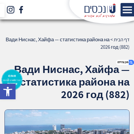
דף הבית
>
Вади Ниснас, Хайфа — статистика района на
2026 год (882)
Вади Ниснас, Хайфа —
статистика района на
bar
1. Вади Ниснас, Хайфа — статистика
2026 год (882)
района на 2026 год (882)
2. אודות U נכסים
3. שאלתם ? ענינו !