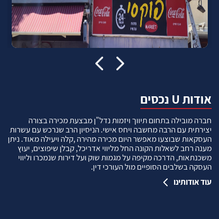
אודות U נכסים
חברה מובילה בתחום תיווך ויזמות נדל"ן מבצעת מכירה בצורה
יצירתית עם הרבה מחשבה ויחס אישי. הניסיון הרב שנרכש עם עשרות
העסקאות שבוצעו מאפשר היום מכירה מהירה ,קלה ויעילה מאוד. ניתן
מענה רחב לשאלות הקונה החל מליווי אדריכל, קבלן שיפוצים, יעוץ
משכנתאות, הדרכה מקיפה על מגמות שוק ועל דירות שנמכרו וליווי
העסקה בשלבים הסופיים מול העורכי דין.
עוד אודותינו