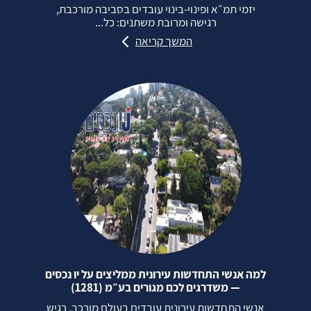
יזמי תמ״א ופינוי‑בינוי עובדים בסביבה מורכבת,
רגישה ומרובת משתנים: כל...
המשך קריאה
למה אנשי התחדשות עירונית ממליצים על יו נכסים
— משדרגים לכם מגורים בע״מ (1281)
אנשי התחדשות עירונית עובדים בעולם מורכב, רגיש