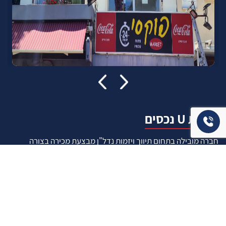
אודות U נכסים
חברה מובילה בתחום תיווך ויזמות נדל"ן מבצעת מכירה בצורה
יצירתית עם הרבה מחשבה ויחס אישי. הניסיון הרב שנרכש עם עשרות
העסקאות שבוצעו מאפשר היום מכירה מהירה ,קלה ויעילה מאוד. ניתן
מענה רחב לשאלות הקונה החל מליווי אדריכל, קבלן שיפוצים, יעוץ
משכנתאות, הדרכה מקיפה על מגמות שוק ועל דירות שנמכרו וליווי
העסקה בשלבים הסופיים מול העורכי דין.
עוד אודותינו