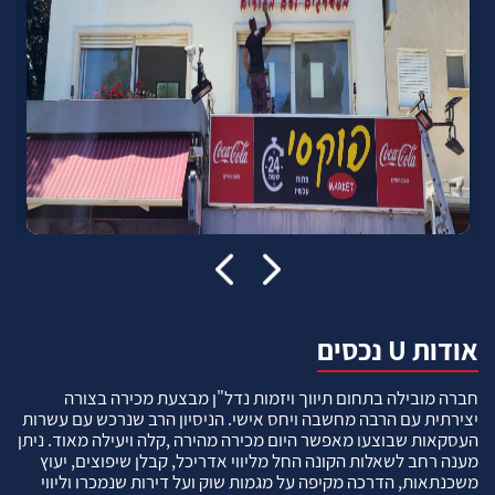
אודות U נכסים
חברה מובילה בתחום תיווך ויזמות נדל"ן מבצעת מכירה בצורה
יצירתית עם הרבה מחשבה ויחס אישי. הניסיון הרב שנרכש עם עשרות
העסקאות שבוצעו מאפשר היום מכירה מהירה ,קלה ויעילה מאוד. ניתן
מענה רחב לשאלות הקונה החל מליווי אדריכל, קבלן שיפוצים, יעוץ
משכנתאות, הדרכה מקיפה על מגמות שוק ועל דירות שנמכרו וליווי