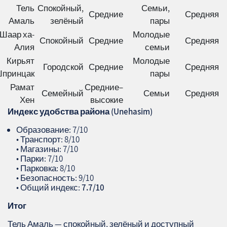
Тель
Спокойный,
Семьи,
Средние
Средняя
Амаль
зелёный
пары
Шаар ха-
Молодые
Спокойный
Средние
Средняя
Алия
семьи
Кирьят
Молодые
Городской
Средние
Средняя
принцак
пары
Рамат
Средние–
Семейный
Семьи
Средняя
Хен
высокие
Индекс удобства района (
Unehasim
)
Образование: 7/10
• Транспорт: 8/10
• Магазины: 7/10
• Парки: 7/10
• Парковка: 8/10
• Безопасность: 9/10
• Общий индекс:
7.7/10
Итог
Тель Амаль — спокойный, зелёный и доступный