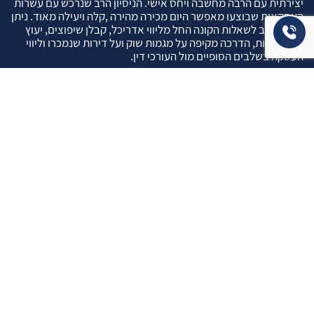
יצירתית עם הרבה מחשבה ויחס אישי. הניסיון הרב שנרכש עם עשרות
העסקאות שבוצעו מאפשר היום מכירה מהירה ,קלה ויעילה מאוד. ניתן
מענה רחב לשאלות הקונה החל מליווי אדריכל, קבלן שיפוצים, יעוץ
משכנתאות, הדרכה מקיפה על מגמות שוק ועל דירות שנמכרו וליווי
העסקה בשלבים הסופיים מול העורכי דין.
עוד אודותינו
שאלתם ? ענינו !
שאלות שהרבה פעמים שואלים אותנו …
איך ניתן לבדוק תקינות נכס לפני שרוכשים אותו ?