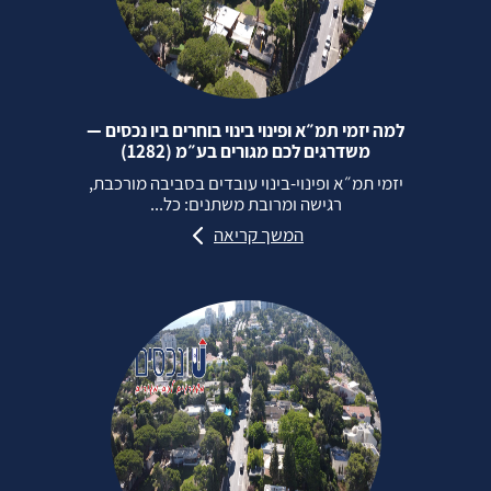
למה יזמי תמ״א ופינוי בינוי בוחרים ביו נכסים —
משדרגים לכם מגורים בע״מ (1282)
יזמי תמ״א ופינוי‑בינוי עובדים בסביבה מורכבת,
רגישה ומרובת משתנים: כל...
המשך קריאה