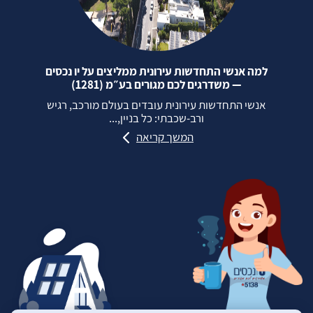
למה אנשי התחדשות עירונית ממליצים על יו נכסים
— משדרגים לכם מגורים בע״מ (1281)
אנשי התחדשות עירונית עובדים בעולם מורכב, רגיש
ורב‑שכבתי: כל בניין,...
המשך קריאה