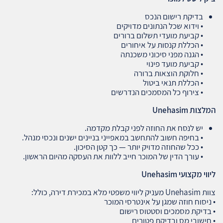
בדיקת רישום הנכס
• וידוא שכל הנתונים מדויקים
• קביעת מועדי תשלום ברורים
• הכללת קנסות על איחורים
• הגנה מפני סיכוני משכנתה
• קביעת מועד פינוי
• חלוקת הוצאות ברורה
• הכללת תנאי ביטול
• צירוף כל המסמכים הנדרשים
המלצות
Unehasim
יש לנסח את החוזה לפני קבלת מקדמה.
• בחיפה חשוב להתחשב במאפייני בניינים ישנים ונכסי מנהל.
• ככל שהחוזה מדויק יותר — כך קטן הסיכון.
• עורך הדין של המוכר חייב ללוות את העסקה מהיום הראשון.
ליווי מקצועי
Unehasim
צוות Unehasim מעניק ליווי משפטי מלא במכירת דירה, כולל:
• ניסוח חוזה שמגן על אינטרסי המוכר
• בדיקת מסמכים וסטטוס רישום
• חישובי מס ובדיקת פטורים