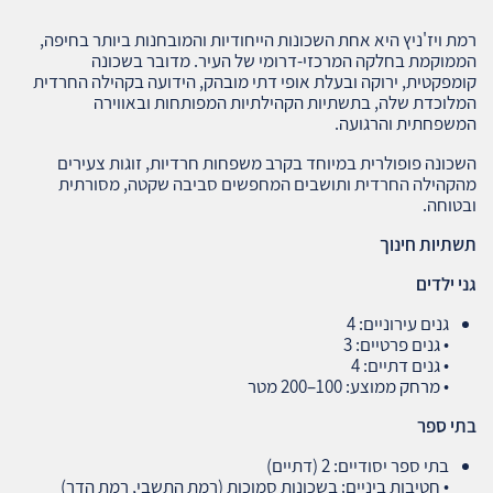
רמת ויז'ניץ היא אחת השכונות הייחודיות והמובחנות ביותר בחיפה,
הממוקמת בחלקה המרכזי‑דרומי של העיר. מדובר בשכונה
קומפקטית, ירוקה ובעלת אופי דתי מובהק, הידועה בקהילה החרדית
המלוכדת שלה, בתשתיות הקהילתיות המפותחות ובאווירה
המשפחתית והרגועה.
השכונה פופולרית במיוחד בקרב משפחות חרדיות, זוגות צעירים
מהקהילה החרדית ותושבים המחפשים סביבה שקטה, מסורתית
ובטוחה.
תשתיות חינוך
גני ילדים
גנים עירוניים: 4
• גנים פרטיים: 3
• גנים דתיים: 4
• מרחק ממוצע: 100–200 מטר
בתי ספר
בתי ספר יסודיים: 2 (דתיים)
• חטיבות ביניים: בשכונות סמוכות (רמת התשבי, רמת הדר)