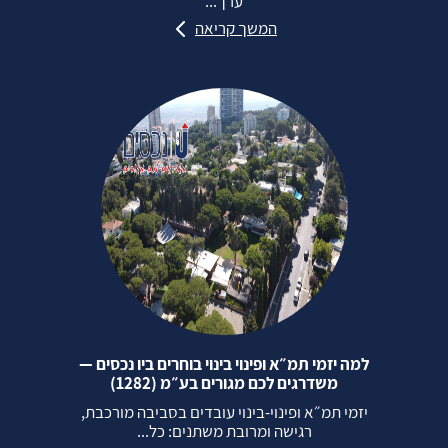
ערך...
המשך קריאה
למה יזמי תמ״א ופינוי בינוי בוחרים ביו נכסים —
משדרגים לכם מגורים בע״מ (1282)
יזמי תמ״א ופינוי‑בינוי עובדים בסביבה מורכבת,
רגישה ומרובת משתנים: כל...