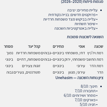
מגמות פיתוח
(2020–2026)
עליית מחירים: יציבה
• פרויקטים חדשים: בנייה נקודתית
• עלייה בביקוש מצד משפחות חרדיות
• שיפור תשתיות
• עלייה באטרקטיביות השכונה
השוואה לשכונות סמוכות
שכונה
אופי
מחירים
קהל יעד
מסחר
רמת ויז'ניץ
דתי, משפחתי
בינוניים–גבוהים
משפחות חרדיות
נמוך
רמת התשבי
משפחתי, ירוק
בינוניים–גבוהים
משפחות, דתיים
בינוני
רמת הדר
עירוני
בינוניים
זוגות צעירים
בינוני
הדר
עירוני, מגוון
בינוניים
סטודנטים, צעירים
גבוה
ציון נוחות השכונה
— Unehasim
חינוך: 8/10
• תחבורה: 7/10
• מסחר ושירותים: 6/10
• פארקים: 7/10
• חניה: 5/10