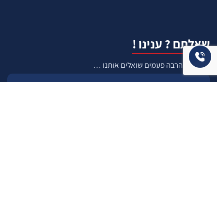
שאלתם ? ענינו !
שאלות שהרבה פעמים שואלים אותנו …
איך ניתן לבדוק תקינות נכס לפני שרוכשים אותו ?
איך יודעים שרוכשים נכס שהרישום שלו תקין ?
כיצד להעריך עלות שיפוץ עתידי ?
כיצד אדע מה התקציב הנכון והמתאים עבורי
לשדרוג המגורים ?