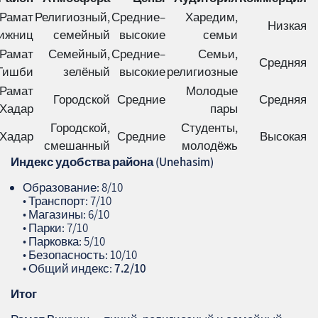
Рамат
Религиозный,
Средние–
Харедим,
Низкая
ижниц
семейный
высокие
семьи
Рамат
Семейный,
Средние–
Семьи,
Средняя
Тишби
зелёный
высокие
религиозные
Рамат
Молодые
Городской
Средние
Средняя
Хадар
пары
Городской,
Студенты,
Хадар
Средние
Высокая
смешанный
молодёжь
Индекс удобства района (
Unehasim
)
Образование: 8/10
• Транспорт: 7/10
• Магазины: 6/10
• Парки: 7/10
• Парковка: 5/10
• Безопасность: 10/10
• Общий индекс:
7.2/10
Итог