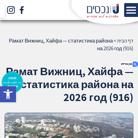
דף הבית
>
Рамат Вижниц, Хайфа — статистика района
на 2026 год (916)
Рамат Вижниц, Хайфа —
статистика района на
bar
1. Рамат Вижниц, Хайфа — статистика
2026 год (916)
района на 2026 год (916)
2. אודות U נכסים
3. שאלתם ? ענינו !