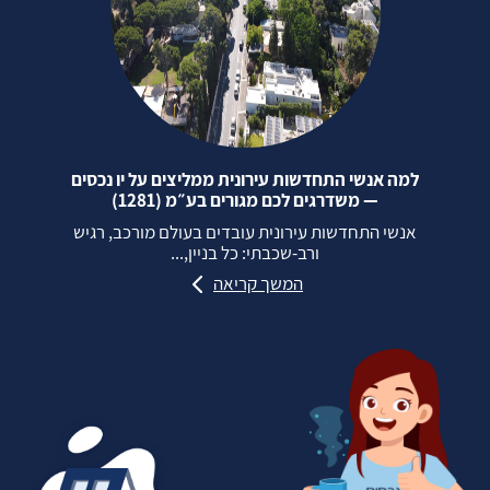
למה אנשי התחדשות עירונית ממליצים על יו נכסים
— משדרגים לכם מגורים בע״מ (1281)
אנשי התחדשות עירונית עובדים בעולם מורכב, רגיש
ורב‑שכבתי: כל בניין,...
המשך קריאה