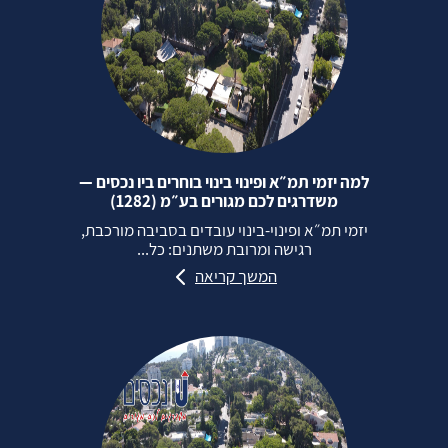
למה יזמי תמ״א ופינוי בינוי בוחרים ביו נכסים —
משדרגים לכם מגורים בע״מ (1282)
יזמי תמ״א ופינוי‑בינוי עובדים בסביבה מורכבת,
רגישה ומרובת משתנים: כל...
המשך קריאה