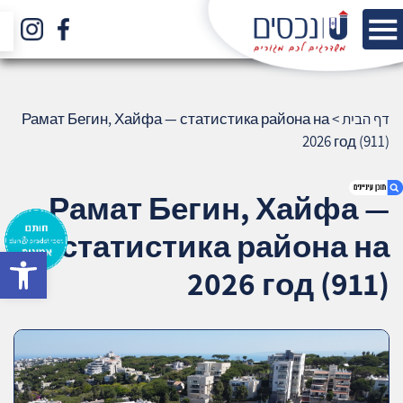
דף הבית
>
Рамат Бегин, Хайфа — статистика района на
2026 год (911)
Рамат Бегин, Хайфа —
статистика района на
bar
1. Рамат Бегин, Хайфа — статистика
2026 год (911)
района на 2026 год (911)
2. אודות U נכסים
3. שאלתם ? ענינו !