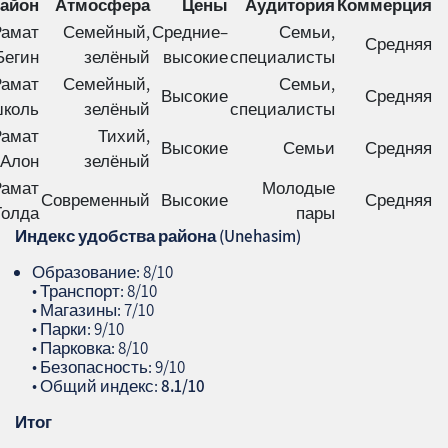
айон
Атмосфера
Цены
Аудитория
Коммерция
Рамат
Семейный,
Средние–
Семьи,
Средняя
Бегин
зелёный
высокие
специалисты
Рамат
Семейный,
Семьи,
Высокие
Средняя
коль
зелёный
специалисты
Рамат
Тихий,
Высокие
Семьи
Средняя
Алон
зелёный
Рамат
Молодые
Современный
Высокие
Средняя
Голда
пары
Индекс удобства района (
Unehasim
)
Образование: 8/10
• Транспорт: 8/10
• Магазины: 7/10
• Парки: 9/10
• Парковка: 8/10
• Безопасность: 9/10
• Общий индекс:
8.1/10
Итог