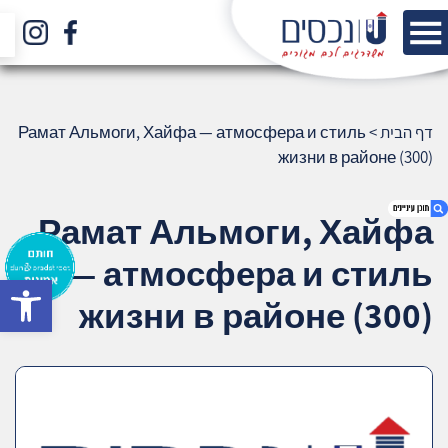
דף הבית
>
Рамат Альмоги, Хайфа — атмосфера и стиль
жизни в районе (300)
Рамат Альмоги, Хайфа
— атмосфера и стиль
bar
1. Рамат Альмоги, Хайфа — атмосфера и
жизни в районе (300)
стиль жизни в районе (300)
2. אודות U נכסים
3. שאלתם ? ענינו !