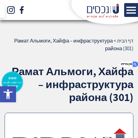
דף הבית
>
Рамат Альмоги, Хайфа – инфраструктура
района (301)
Рамат Альмоги, Хайфа
– инфраструктура
bar
1. Рамат Альмоги, Хайфа –
района (301)
инфраструктура района (301)
2. אודות U נכסים
3. שאלתם ? ענינו !