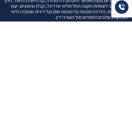
העסקאות שבוצעו מאפשר היום מכירה מהירה ,קלה ויעילה מאוד. ניתן
מענה רחב לשאלות הקונה החל מליווי אדריכל, קבלן שיפוצים, יעוץ
משכנתאות, הדרכה מקיפה על מגמות שוק ועל דירות שנמכרו וליווי
העסקה בשלבים הסופיים מול העורכי דין.
עוד אודותינו
שאלתם ? ענינו !
שאלות שהרבה פעמים שואלים אותנו …
איך ניתן לבדוק תקינות נכס לפני שרוכשים אותו ?
איך יודעים שרוכשים נכס שהרישום שלו תקין ?