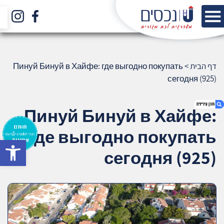
דף הבית
>
Пинуй Бинуй в Хайфе: где выгодно покупать
сегодня (925)
Пинуй Бинуй в Хайфе:
где выгодно покупать
bar
1. Пинуй Бинуй в Хайфе: где выгодно
сегодня (925)
покупать сегодня (925)
2. אודות U נכסים
3. שאלתם ? ענינו !