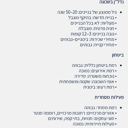
נדל
"
ן בשכונה
גיל ממוצע של בניינים: 20–50 שנה
• בנייה חדשה: בהיקף מוגבל
• מעליות: לא בכל הבניינים
• חניה פרטית: מוגבלת
• גובה בניינים: 3–12 קומות
• מחירי שכירות: בינוניים–גבוהים
• מחירי קנייה: גבוהים
ביטחון
רמת ביטחון כללית: גבוהה
• רמת אירועים: נמוכה
• נוכחות משטרה: סדירה
• אופי השכונה: שקטה ומשפחתית
• רמת רעש: בינונית
פעילות מסחרית
רמת מסחר: גבוהה
• אזורים מרכזיים: רחובות מרכזיים, רוממה סנטר
• סוגי עסקים: חנויות, בתי קפה, שירותים
• פעילות תיירותית: נמוכה