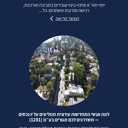
יזמי תמ״א ופינוי‑בינוי עובדים בסביבה מורכבת,
רגישה ומרובת משתנים: כל...
המשך קריאה
למה אנשי התחדשות עירונית ממליצים על יו נכסים
— משדרגים לכם מגורים בע״מ (1281)
אנשי התחדשות עירונית עובדים בעולם מורכב, רגיש