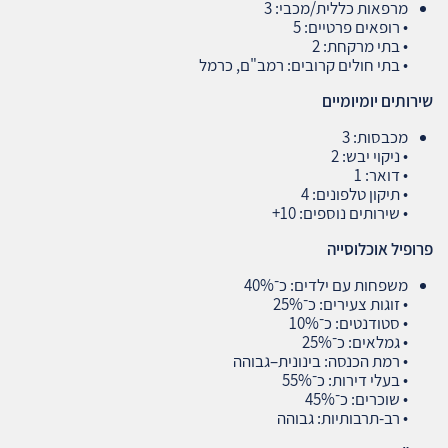
מרפאות כללית/מכבי: 3
• רופאים פרטיים: 5
• בתי מרקחת: 2
• בתי חולים קרובים: רמב"ם, כרמל
שירותים יומיומיים
מכבסות: 3
• ניקוי יבש: 2
• דואר: 1
• תיקון טלפונים: 4
• שירותים נוספים: 10+
פרופיל אוכלוסייה
משפחות עם ילדים: כ־40%
• זוגות צעירים: כ־25%
• סטודנטים: כ־10%
• גמלאים: כ־25%
• רמת הכנסה: בינונית–גבוהה
• בעלי דירות: כ־55%
• שוכרים: כ־45%
• רב‑תרבותיות: גבוהה