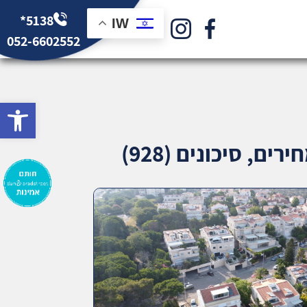
*5138
IW
052-6602552
bar