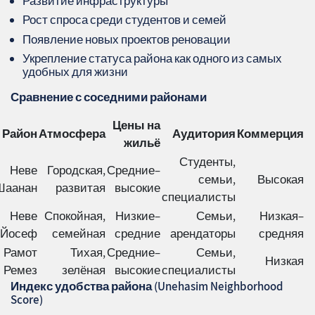
Развитие инфраструктуры
Рост спроса среди студентов и семей
Появление новых проектов реновации
Укрепление статуса района как одного из самых
удобных для жизни
Сравнение с соседними районами
Цены на
Район
Атмосфера
Аудитория
Коммерция
жильё
Студенты,
Неве
Городская,
Средние–
семьи,
Высокая
Шаанан
развитая
высокие
специалисты
Неве
Спокойная,
Низкие–
Семьи,
Низкая–
Йосеф
семейная
средние
арендаторы
средняя
Рамот
Тихая,
Средние–
Семьи,
Низкая
Ремез
зелёная
высокие
специалисты
Индекс удобства района (Unehasim Neighborhood
Score)