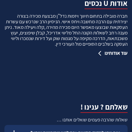
אודות U נכסים
חברה מובילה בתחום תיווך ויזמות נדל"ן מבצעת מכירה בצורה
יצירתית עם הרבה מחשבה ויחס אישי. הניסיון הרב שנרכש עם עשרות
העסקאות שבוצעו מאפשר היום מכירה מהירה ,קלה ויעילה מאוד. ניתן
מענה רחב לשאלות הקונה החל מליווי אדריכל, קבלן שיפוצים, יעוץ
משכנתאות, הדרכה מקיפה על מגמות שוק ועל דירות שנמכרו וליווי
העסקה בשלבים הסופיים מול העורכי דין.
עוד אודותינו
שאלתם ? ענינו !
שאלות שהרבה פעמים שואלים אותנו …