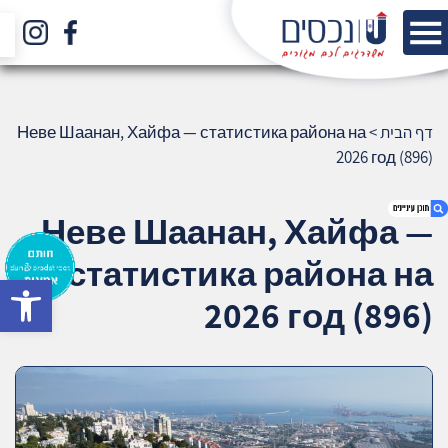
דף הבית
>
Неве Шаанан, Хайфа — статистика района на
2026 год (896)
Неве Шаанан, Хайфа —
статистика района на
bar
1. Неве Шаанан, Хайфа — статистика
2026 год (896)
района на 2026 год (896)
2. אודות U נכסים
3. שאלתם ? ענינו !